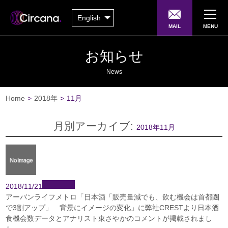
English
MAIL
MENU
お知らせ
News
Home
>
2018年
>
11月
月別アーカイブ:
2018年11月
2018/11/21
アーバンライフメトロ「日本酒「販売量減でも、飲む機会は首都圏
で3割アップ」 背景にイメージの変化」に弊社CRESTより日本酒
食機会数データとアナリスト東さやかのコメントが掲載されまし