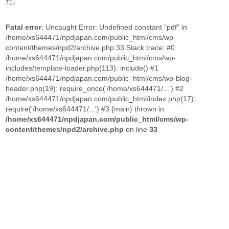
た。
Fatal error
: Uncaught Error: Undefined constant "pdf" in
/home/xs644471/npdjapan.com/public_html/cms/wp-
content/themes/npd2/archive.php:33 Stack trace: #0
/home/xs644471/npdjapan.com/public_html/cms/wp-
includes/template-loader.php(113): include() #1
/home/xs644471/npdjapan.com/public_html/cms/wp-blog-
header.php(19): require_once('/home/xs644471/...') #2
/home/xs644471/npdjapan.com/public_html/index.php(17):
require('/home/xs644471/...') #3 {main} thrown in
/home/xs644471/npdjapan.com/public_html/cms/wp-
content/themes/npd2/archive.php
on line
33