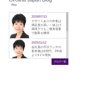
Blog
2026/07/13
デザートありの外食は
満足度が高い！値上げ
環境下でもご褒美需要
で顧客を獲得
2025/11/12
会社員の平日ランチの
客単価は939円、3年前
より9.2％増加
ブログ一覧
2025/09/16
ぎょうざ、スーパーか
ら飲食店への需要シフ
ト鮮明に
2025/08/22
飲食店のモバイル決
済、4年で倍増、25.3％
に
2025/07/25