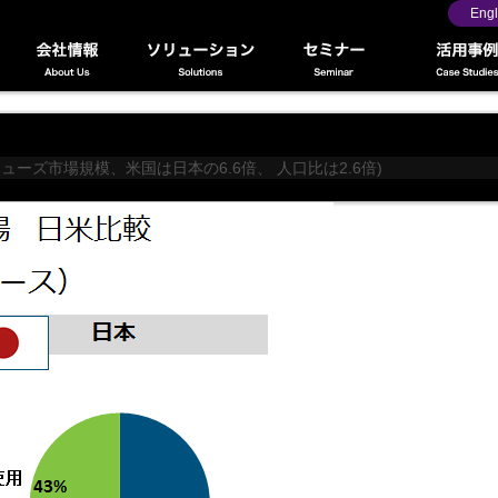
Engl
ーズ市場規模、米国は日本の6.6倍、 人口比は2.6倍
)