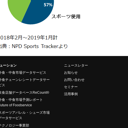
ューション
ニュースレター
外食・中食市場データサービス
お知らせ
外食チェーンレシートデータサー
お問い合わせ
ビス
セミナー
飲食店舗データベースReCount®
活用事例
外食・中食市場予測レポート
uture of Foodservice
スポーツアパレル・シューズ市場
データサービス
テクノロジー事業部