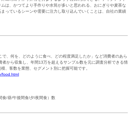
テムは、かつてより手作りや水筒が多いと思われる、おにぎりや麦茶な
高まっているシーンや需要に注力し取り込んでいくことは、自社の業績
どこで、何を、どのように食べ、どの程度満足したか」など消費者のあら
消費者から収集し、年間13万を超えるサンプル数を元に調査分析できる情
規模、客数を業態、セグメント別に把握可能です。
/food.html
食/昼/午後間食/夕/夜間食）数