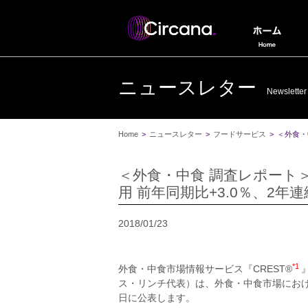
ニュースレター
Newsletter
Home
>
ニュースレター
>
フードサービス
>
＜外食・
＜外食・中食 調査レポート
用 前年同期比+3.0％、2年
2018/01/23
*1
外食・中食市場情報サービス『CREST®
ス・リンチ代表）は、外食・中食市場におけ
日に公表します。