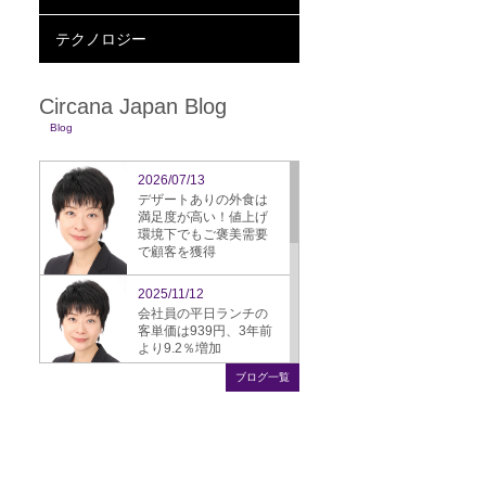
テクノロジー
Circana Japan Blog
Blog
2026/07/13
デザートありの外食は
満足度が高い！値上げ
環境下でもご褒美需要
で顧客を獲得
2025/11/12
会社員の平日ランチの
客単価は939円、3年前
より9.2％増加
ブログ一覧
2025/09/16
ぎょうざ、スーパーか
ら飲食店への需要シフ
ト鮮明に