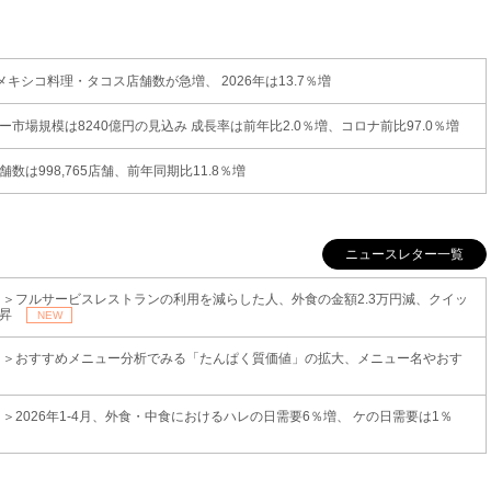
シコ料理・タコス店舗数が急増、 2026年は13.7％増
ー市場規模は8240億円の見込み 成長率は前年比2.0％増、コロナ前比97.0％増
数は998,765店舗、前年同期比11.8％増
ニュースレター一覧
ト＞フルサービスレストランの利用を減らした人、外食の金額2.3万円減、クイッ
上昇
NEW
ト＞おすすめメニュー分析でみる「たんぱく質価値」の拡大、メニュー名やおす
＞2026年1-4月、外食・中食におけるハレの日需要6％増、 ケの日需要は1％