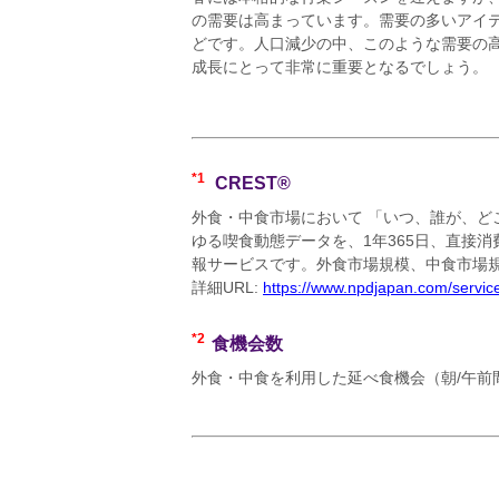
の需要は高まっています。需要の多いアイ
どです。人口減少の中、このような需要の
成長にとって非常に重要となるでしょう。
*1
CREST®
外食・中食市場において 「いつ、誰が、
ゆる喫食動態データを、1年365日、直接
報サービスです。外食市場規模、中食市場
詳細URL:
https://www.npdjapan.com/service
*2
食機会数
外食・中食を利用した延べ食機会（朝/午前間