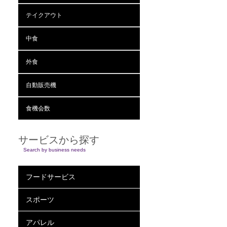
テイクアウト
中食
外食
自動販売機
食機会数
サービスから探す
Search by business needs
フードサービス
スポーツ
アパレル