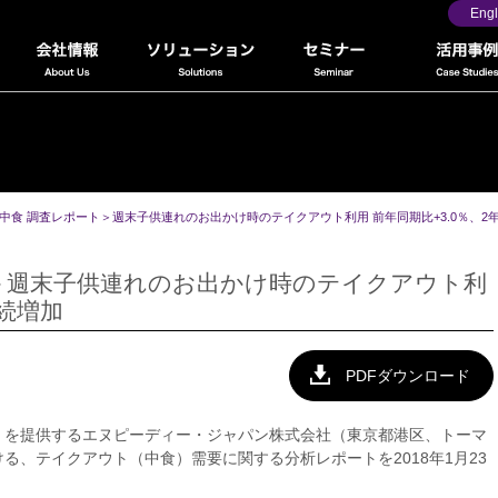
Engl
中食 調査レポート＞週末子供連れのお出かけ時のテイクアウト利用 前年同期比+3.0％、2
＞週末子供連れのお出かけ時のテイクアウト利
連続増加
PDFダウンロード
』を提供するエヌピーディー・ジャパン株式会社（東京都港区、トーマ
る、テイクアウト（中食）需要に関する分析レポートを2018年1月23