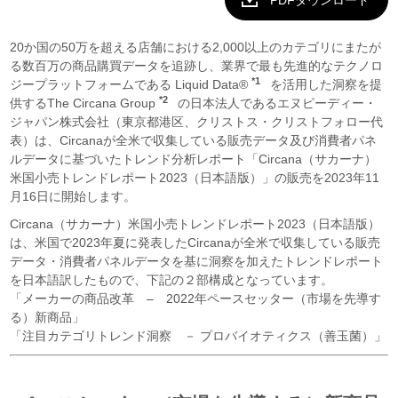
PDFダウンロード
20か国の50万を超える店舗における2,000以上のカテゴリにまたが
る数百万の商品購買データを追跡し、業界で最も先進的なテクノロ
*1
ジープラットフォームである Liquid Data®
を活用した洞察を提
*2
供するThe Circana Group
の日本法人であるエヌピーディー・
ジャパン株式会社（東京都港区、クリストス・クリストフォロー代
表）は、Circanaが全米で収集している販売データ及び消費者パネ
ルデータに基づいたトレンド分析レポート「Circana（サカーナ）
米国小売トレンドレポート2023（日本語版）」の販売を2023年11
月16日に開始します。
Circana（サカーナ）米国小売トレンドレポート2023（日本語版）
は、米国で2023年夏に発表したCircanaが全米で収集している販売
データ・消費者パネルデータを基に洞察を加えたトレンドレポート
を日本語訳したもので、下記の２部構成となっています。
「メーカーの商品改革 – 2022年ペースセッター（市場を先導す
る）新商品」
「注目カテゴリトレンド洞察 － プロバイオティクス（善玉菌）」