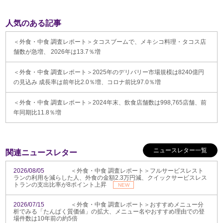
人気のある記事
＜外食・中食 調査レポート＞タコスブームで、メキシコ料理・タコス店
舗数が急増、 2026年は13.7％増
＜外食・中食 調査レポート＞2025年のデリバリー市場規模は8240億円
の見込み 成長率は前年比2.0％増、コロナ前比97.0％増
＜外食・中食 調査レポート＞2024年末、飲食店舗数は998,765店舗、前
年同期比11.8％増
ニュースレター一覧
関連ニュースレター
2026/08/05
＜外食・中食 調査レポート＞フルサービスレスト
ランの利用を減らした人、外食の金額2.3万円減、クイックサービスレス
トランの支出比率が8ポイント上昇
NEW
2026/07/15
＜外食・中食 調査レポート＞おすすめメニュー分
析でみる「たんぱく質価値」の拡大、メニュー名やおすすめ理由での登
場件数は10年前の約5倍