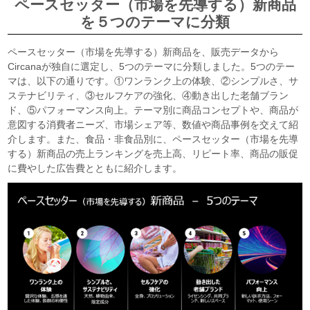
ペースセッター（市場を先導する）新商品
を５つのテーマに分類
ペースセッター（市場を先導する）新商品を、販売データから
Circanaが独自に選定し、5つのテーマに分類しました。5つのテー
マは、以下の通りです。①ワンランク上の体験、②シンプルさ、サ
ステナビリティ、③セルフケアの強化、④動き出した老舗ブラン
ド、⑤パフォーマンス向上。テーマ別に商品コンセプトや、商品が
意図する消費者ニーズ、市場シェア等、数値や商品事例を交えて紹
介します。また、食品・非食品別に、ペースセッター（市場を先導
する）新商品の売上ランキングを売上高、リピート率、商品の販促
に費やした広告費とともに紹介します。