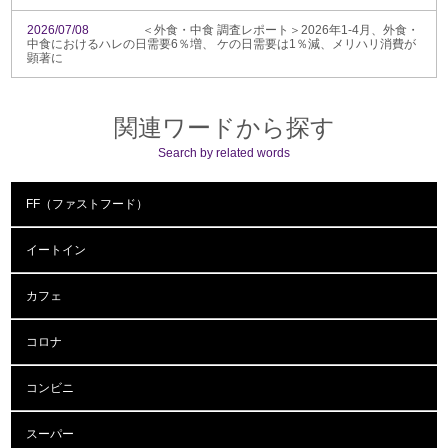
2026/07/08
＜外食・中食 調査レポート＞2026年1-4月、外食・
中食におけるハレの日需要6％増、 ケの日需要は1％減、メリハリ消費が
顕著に
関連ワードから探す
Search by related words
FF（ファストフード）
イートイン
カフェ
コロナ
コンビニ
スーパー