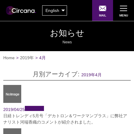
English
MAIL
MENU
お知らせ
News
Home
>
2019年
>
4月
月別アーカイブ:
2019年4月
2019/04/25
日経トレンディ5月号「デカトロン＆ワークマンプラス」に弊社ア
ナリスト河端香織のコメントが紹介されました。