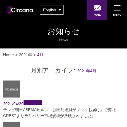
English
MAIL
MENU
お知らせ
News
Home
>
2021年
>
4月
月別アーカイブ:
2021年4月
2021/04/29
テレビ朝日ABEMAヒルズ「新聞配達員がマックお届け」で弊社
CRESTよりデリバリー市場規模が放映されました。