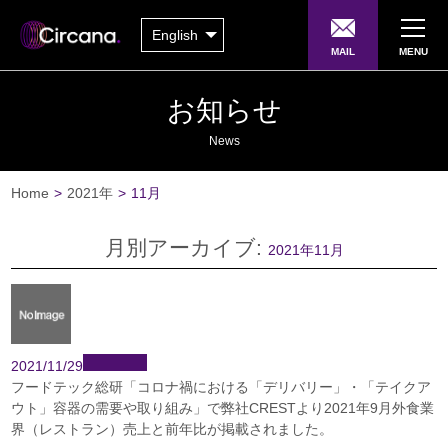
English
MAIL
MENU
お知らせ
News
Home
>
2021年
>
11月
月別アーカイブ:
2021年11月
2021/11/29
フードテック総研「コロナ禍における「デリバリー」・「テイクア
ウト」容器の需要や取り組み」で弊社CRESTより2021年9月外食業
界（レストラン）売上と前年比が掲載されました。