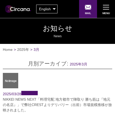
English
MAIL
MENU
お知らせ
News
Home
>
2025年
>
3月
月別アーカイブ:
2025年3月
2025/03/28
NIKKEI NEWS NEXT「料理宅配 地方都市で陣取り 勝ち筋は『地元
の名店』」で弊社CRESTよりデリバリー（出前）市場規模推移が放
映されました。