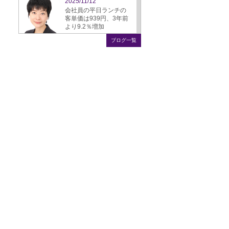
2025/11/12
会社員の平日ランチの
客単価は939円、3年前
より9.2％増加
ブログ一覧
2025/09/16
ぎょうざ、スーパーか
ら飲食店への需要シフ
ト鮮明に
2025/08/22
飲食店のモバイル決
済、4年で倍増、25.3％
に
2025/07/25
成長市場の外食業態の
朝食、昼食より利用頻
度が高い