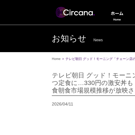
お知らせ
News
Home
>
テレビ朝日 グッド！モーニング「チェーン店の
テレビ朝日 グッド！モーニ
つ定食に…330円の激安丼も
食朝食市場規模推移が放映
2026/04/11