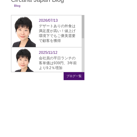
Blog
2026/07/13
デザートありの外食は
満足度が高い！値上げ
環境下でもご褒美需要
で顧客を獲得
2025/11/12
会社員の平日ランチの
客単価は939円、3年前
より9.2％増加
ブログ一覧
2025/09/16
ぎょうざ、スーパーか
ら飲食店への需要シフ
ト鮮明に
2025/08/22
飲食店のモバイル決
済、4年で倍増、25.3％
に
2025/07/25