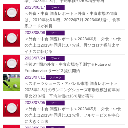
増、2023年1-3月、平均単価の25％増が寄与
2023/08/17
＜外食・中食 調査レポート＞外食・中食市場の間食
は、2019年比6％増、2022年7月-2023年6月計、食事
系フードが伸長
2023/08/08
＜外食・中食 調査レポート＞2023年6月、外食・中食
の売上は2019年同月比0.7％減、再びコロナ禍前比マ
イナスに転じる
2023/07/24
今後3年間の外食・中食市場を予測するFuture of
Foodservice サービス提供開始
2023/07/11
＜スポーツシューズ・アパレル市場 調査レポート＞
2023年1-3月のランニングシューズ市場規模は前年同
期比23％増、平均単価の16％増が寄与
2023/07/05
＜外食・中食 調査レポート＞2023年5月、外食・中食
の売上は2019年同月比3.1％増、フルサービスを中心
に大きく回復