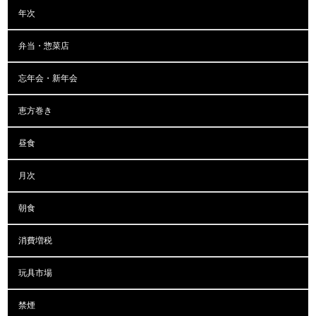
年次
弁当・惣菜店
忘年会・新年会
恵方巻き
昼食
月次
朝食
消費増税
玩具市場
禁煙