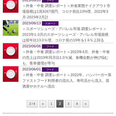
2023/06/20
＜外食・中食 調査レポート＞外食業態テイクアウト市
場規模は1兆9267億円、コロナ前比13%増、2022年3
月-2023年2月計
2023/06/13
＜スポーツシューズ・アパレル市場 調査レポート＞
2023年1-3月のスポーツシューズ・アパレル市場規模
は前年比13.0％増、コロナ前の19年を1.6％上回る
2023/06/06
＜外食・中食 調査レポート＞2023年4月、外食・中食
の売上は2019年同月比1.0％減、食機会数が伸び悩む
も、客単価増が寄与
2023/06/01
＜外食・中食 調査レポート＞2022年、ハンバーガー系
ファストフード利用者の流出入、寿司店から流入、居
酒屋やホテルへ流出
2
2 / 4
«
1
3
4
»