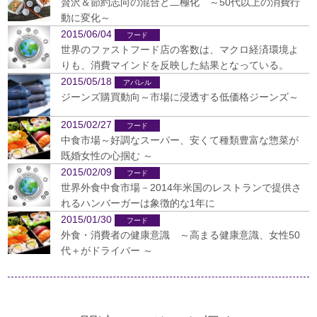
贅沢＆節約志向の混合と二極化 ～50代以上の消費行
動に変化～
2015/06/04
世界のファストフード店の客数は、マクロ経済環境よ
りも、消費マインドを反映した結果となっている。
2015/05/18
ジーンズ購買動向～市場に浸透する低価格ジーンズ～
2015/02/27
中食市場～好調なスーパー、安くて種類豊富な惣菜が
既婚女性の心掴む ～
2015/02/09
世界外食中食市場－2014年米国のレストランで提供さ
れるハンバーガーは象徴的な1年に
2015/01/30
外食・消費者の健康意識 ～高まる健康意識、女性50
代＋がドライバー ～