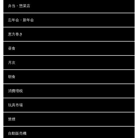
弁当・惣菜店
忘年会・新年会
恵方巻き
昼食
月次
朝食
消費増税
玩具市場
禁煙
自動販売機