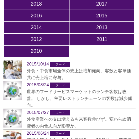
2018
2017
2016
2015
2014
2013
2012
2011
2010
2015/10/14
外食・中食市場全体の売上は増加傾向。客数と客単価
共に売上増に寄与。
2015/08/24
世界のフードサービスマーケットのランチ客数は改
善。 しかし、主要レストランチェーンの客数は減少傾
向。
2015/07/27
外食産業への支出増えるも来客数伸びず。変わらぬ消
費者の内食志向が影響か。
2015/06/24