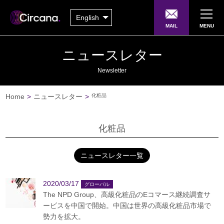
English
MAIL
MENU
ニュースレター
Newsletter
Home
>
ニュースレター
>
化粧品
化粧品
ニュースレター一覧
2020/03/17
The NPD Group、高級化粧品のEコマース継続調査サ
ービスを中国で開始。中国は世界の高級化粧品市場で
勢力を拡大。