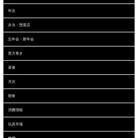
年次
弁当・惣菜店
忘年会・新年会
恵方巻き
昼食
月次
朝食
消費増税
玩具市場