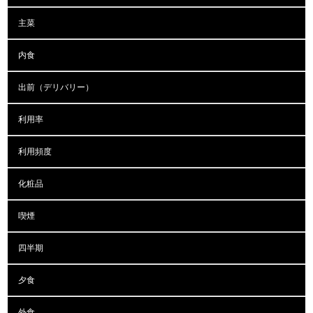
主菜
内食
出前（デリバリー）
利用率
利用頻度
化粧品
喫煙
四半期
夕食
外食