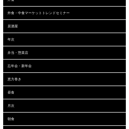
外食・中食マーケットトレンドセミナー
居酒屋
年次
弁当・惣菜店
忘年会・新年会
恵方巻き
昼食
月次
朝食