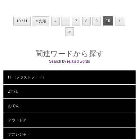
10
10 / 11
« 先頭
«
...
7
8
9
11
»
関連ワードから探す
Search by related words
FF（ファストフード）
Z世代
おでん
アウトドア
アスレジャー