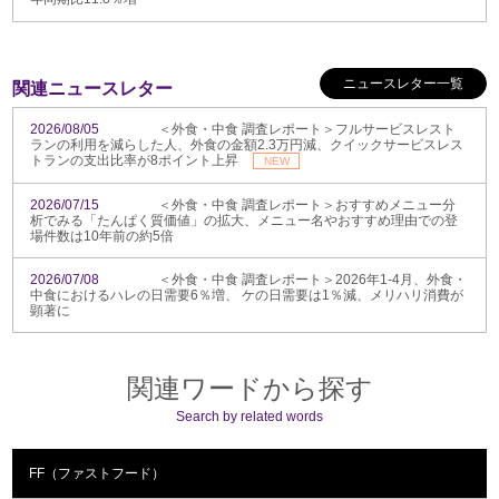
ニュースレター一覧
関連ニュースレター
2026/08/05
＜外食・中食 調査レポート＞フルサービスレスト
ランの利用を減らした人、外食の金額2.3万円減、クイックサービスレス
トランの支出比率が8ポイント上昇
NEW
2026/07/15
＜外食・中食 調査レポート＞おすすめメニュー分
析でみる「たんぱく質価値」の拡大、メニュー名やおすすめ理由での登
場件数は10年前の約5倍
2026/07/08
＜外食・中食 調査レポート＞2026年1-4月、外食・
中食におけるハレの日需要6％増、 ケの日需要は1％減、メリハリ消費が
顕著に
関連ワードから探す
Search by related words
FF（ファストフード）