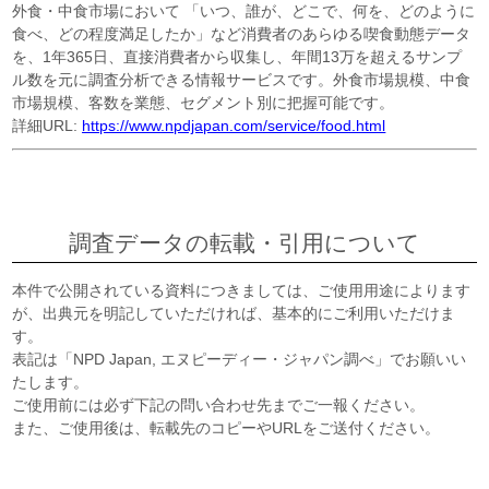
外食・中食市場において 「いつ、誰が、どこで、何を、どのように
食べ、どの程度満足したか」など消費者のあらゆる喫食動態データ
を、1年365日、直接消費者から収集し、年間13万を超えるサンプ
ル数を元に調査分析できる情報サービスです。外食市場規模、中食
市場規模、客数を業態、セグメント別に把握可能です。
詳細URL:
https://www.npdjapan.com/service/food.html
調査データの転載・引用について
本件で公開されている資料につきましては、ご使用用途によります
が、出典元を明記していただければ、基本的にご利用いただけま
す。
表記は「NPD Japan, エヌピーディー・ジャパン調べ」でお願いい
たします。
ご使用前には必ず下記の問い合わせ先までご一報ください。
また、ご使用後は、転載先のコピーやURLをご送付ください。