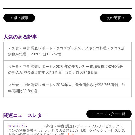
＜ 前の記事
次の記事 ＞
人気のある記事
＜外食・中食 調査レポート＞タコスブームで、メキシコ料理・タコス店
舗数が急増、 2026年は13.7％増
＜外食・中食 調査レポート＞2025年のデリバリー市場規模は8240億円
の見込み 成長率は前年比2.0％増、コロナ前比97.0％増
＜外食・中食 調査レポート＞2024年末、飲食店舗数は998,765店舗、前
年同期比11.8％増
ニュースレター一覧
関連ニュースレター
2026/08/05
＜外食・中食 調査レポート＞フルサービスレスト
ランの利用を減らした人、外食の金額2.3万円減、クイックサービスレス
トランの支出比率が8ポイント上昇
NEW