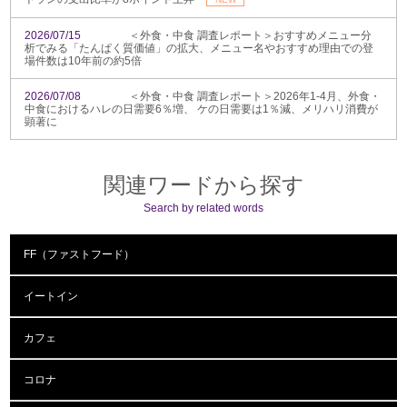
2026/07/15
＜外食・中食 調査レポート＞おすすめメニュー分
析でみる「たんぱく質価値」の拡大、メニュー名やおすすめ理由での登
場件数は10年前の約5倍
2026/07/08
＜外食・中食 調査レポート＞2026年1-4月、外食・
中食におけるハレの日需要6％増、 ケの日需要は1％減、メリハリ消費が
顕著に
関連ワードから探す
Search by related words
FF（ファストフード）
イートイン
カフェ
コロナ