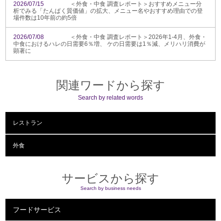
2026/07/15
＜外食・中食 調査レポート＞おすすめメニュー分
析でみる「たんぱく質価値」の拡大、メニュー名やおすすめ理由での登
場件数は10年前の約5倍
2026/07/08
＜外食・中食 調査レポート＞2026年1-4月、外食・
中食におけるハレの日需要6％増、 ケの日需要は1％減、メリハリ消費が
顕著に
関連ワードから探す
Search by related words
レストラン
外食
サービスから探す
Search by business needs
フードサービス