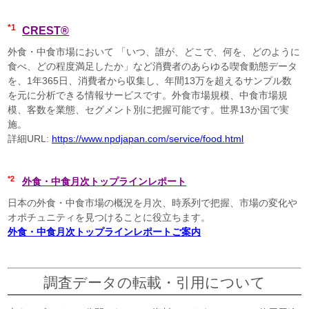
*1
CREST®
外食・中食市場において 「いつ、誰が、どこで、何を、どのように
食べ、どの程度満足したか」など消費者のあらゆる喫食動態データ
を、1年365日、消費者から収集し、年間13万を超えるサンプル数
を元に分析できる情報サービスです。外食市場規模、中食市場規
模、客数を業態、セグメント別に把握可能です。世界13か国で実
施。
詳細URL:
https://www.npdjapan.com/service/food.html
*2
外食・中食月次トップラインレポート
日本の外食・中食市場の概況を月次、時系列で把握、市場の変化や
オポチュニティを見つけることに役立ちます。
外食・中食月次トップラインレポートご案内
調査データの転載・引用について