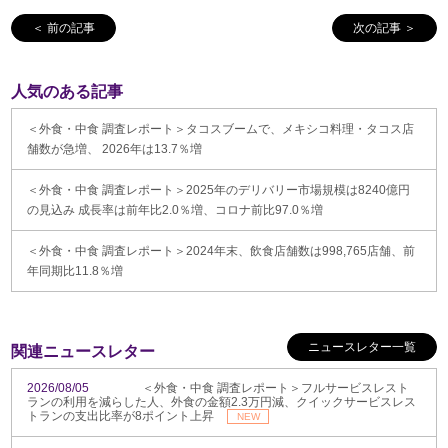
＜ 前の記事
次の記事 ＞
人気のある記事
＜外食・中食 調査レポート＞タコスブームで、メキシコ料理・タコス店
舗数が急増、 2026年は13.7％増
＜外食・中食 調査レポート＞2025年のデリバリー市場規模は8240億円
の見込み 成長率は前年比2.0％増、コロナ前比97.0％増
＜外食・中食 調査レポート＞2024年末、飲食店舗数は998,765店舗、前
年同期比11.8％増
ニュースレター一覧
関連ニュースレター
2026/08/05
＜外食・中食 調査レポート＞フルサービスレスト
ランの利用を減らした人、外食の金額2.3万円減、クイックサービスレス
トランの支出比率が8ポイント上昇
NEW