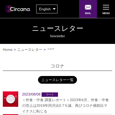
English
MAIL
MENU
ニュースレター
Newsletter
Home
>
ニュースレター
>
コロナ
コロナ
ニュースレター一覧
2023/08/08
＜外食・中食 調査レポート＞2023年6月、外食・中食
の売上は2019年同月比0.7％減、再びコロナ禍前比マ
イナスに転じる