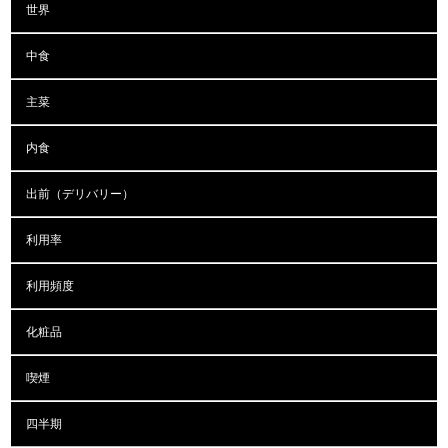
世界
中食
主菜
内食
出前（デリバリー）
利用率
利用頻度
化粧品
喫煙
四半期