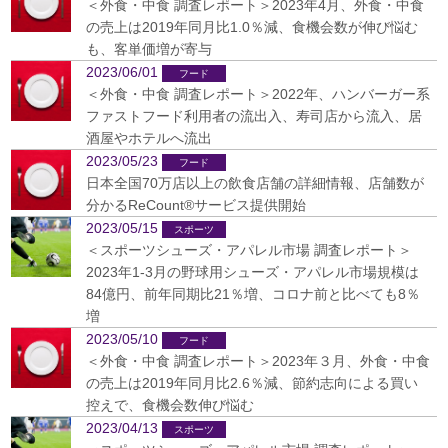
＜外食・中食 調査レポート＞2023年4月、外食・中食
の売上は2019年同月比1.0％減、食機会数が伸び悩む
も、客単価増が寄与
2023/06/01
＜外食・中食 調査レポート＞2022年、ハンバーガー系
ファストフード利用者の流出入、寿司店から流入、居
酒屋やホテルへ流出
2023/05/23
日本全国70万店以上の飲食店舗の詳細情報、店舗数が
分かるReCount®サービス提供開始
2023/05/15
＜スポーツシューズ・アパレル市場 調査レポート＞
2023年1-3月の野球用シューズ・アパレル市場規模は
84億円、前年同期比21％増、コロナ前と比べても8％
増
2023/05/10
＜外食・中食 調査レポート＞2023年３月、外食・中食
の売上は2019年同月比2.6％減、節約志向による買い
控えで、食機会数伸び悩む
2023/04/13