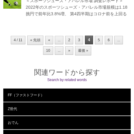
＜スポーツシューズ・アパレル市場 調査レポート＞
2022年のスポーツシューズ・アパレル市場規模は1.18
挑円で前年比3.8%増、 第4四半期はコロナ前を上回る
4
4 / 11
« 先頭
«
...
2
3
5
6
...
10
...
»
最後 »
関連ワードから探す
Search by related words
FF（ファストフード）
Z世代
おでん