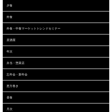
夕食
外食
外食・中食マーケットトレンドセミナー
居酒屋
年次
弁当・惣菜店
忘年会・新年会
恵方巻き
昼食
月次