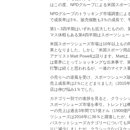
はこの度、NPDグループによる米国スポー
NPDグループのトラッキング市場調査による
で成長率は3％。販売個数も3％の成長で、平均
第1～3四半期はいずれも拡大したものの、
マス休暇もある第4四半期はスポーツシュ
米国スポーツシューズ市場は10年以上もの
果となりました。しかし「米国スポーツ用品
アナリストMatt Powellは語ります。
は業界にとってショッキングな出来事で、第
打撃は続くと思われるが、一連のマイナス
小売りへの逆風を受け、スポーツシューズ販
売上成長率は2％にとどまりました（201
店は伸び悩み1％でした。
カテゴリー別での進捗を見ると、クラッシック
スポーツシューズ市場を牽引。トレンドは
ーの売上は過去3年間で17億ドル（190
ツシューズは2016年に36％と躍進した
バスケットシューズカテゴリーについても
りに減少しましたが、クラシックなバスケッ