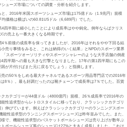
ツシューズ市場についての調査・分析を紹介します。
と、2016年米国スポーツシューズ市場は175億ドル（1.9兆円）規模
価格は横ばいの60.81USドル（6,689円）でした。
第4四半期に縮小したことにより成長率はやや鈍化。例年ならばクリス
ーズの売上も一番大きくなる時期です。
間4％前後の成長率を保ってきましたが、2016年はそれをやや下回る結
小売り事情をみると、これは納得のいく結果」とNPDのスポーツ業界
Mattは、「スポーツオーソリティやスポーツシャレーのような大手店舗の倒産
4四半期への最も大きな打撃となりました。17年の第1四半期にもこの
要因が片付けばまた元に戻るでしょう」と指摘します。
売の50％をしめる最大チャネルであるスポーツ用品専門店での2016年
5年は8％）。最も好調だったのは靴チェーンで成長率は7％でした。百貨
カテゴリーが44億ドル（4800億円）規模、26％成長率で2016年の
機能性追求型からレトロスタイルに移っており、クラッシックカテゴリ
0億円）伸びています。例えばクラッシックカテゴリーのランニングスポー
が、機能性追求型のランニングスポーツシューズは昨年並みでした。また、
同様で、機能性追求型のバスケットボールシューズは売り上げが数年ぶ
トボールシューズ風のシューズは27%と大きく成長しました。これは