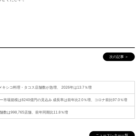
次の記事 ＞
シコ料理・タコス店舗数が急増、 2026年は13.7％増
ー市場規模は8240億円の見込み 成長率は前年比2.0％増、コロナ前比97.0％増
数は998,765店舗、前年同期比11.8％増
ニュースレター一覧