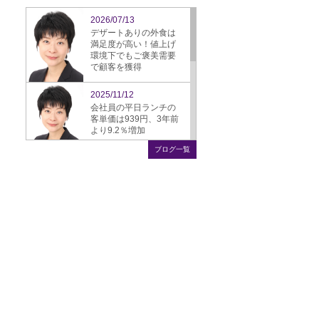
2026/07/13
デザートありの外食は
満足度が高い！値上げ
環境下でもご褒美需要
で顧客を獲得
2025/11/12
会社員の平日ランチの
客単価は939円、3年前
より9.2％増加
ブログ一覧
2025/09/16
ぎょうざ、スーパーか
ら飲食店への需要シフ
ト鮮明に
2025/08/22
飲食店のモバイル決
済、4年で倍増、25.3％
に
2025/07/25
成長市場の外食業態の
朝食、昼食より利用頻