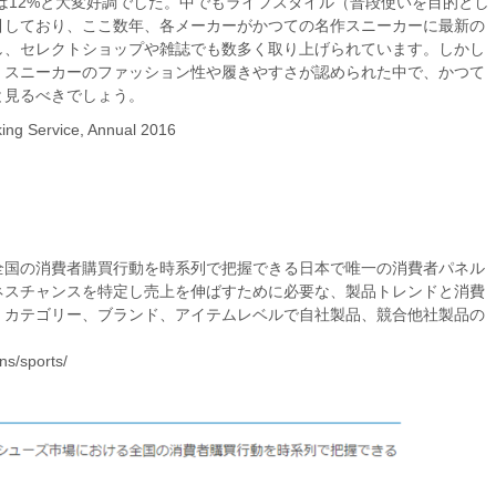
率は12%と大変好調でした。中でもライフスタイル（普段使いを目的とし
引しており、ここ数年、各メーカーがかつての名作スニーカーに最新の
し、セレクトショップや雑誌でも数多く取り上げられています。しかし
、スニーカーのファッション性や履きやすさが認められた中で、かつて
と見るべきでしょう。
king Service, Annual 2016
全国の消費者購買行動を時系列で把握できる日本で唯一の消費者パネル
ネスチャンスを特定し売上を伸ばすために必要な、製品トレンドと消費
。カテゴリー、ブランド、アイテムレベルで自社製品、競合他社製品の
ns/sports/