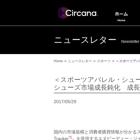
ニュースレター
Newsletter
Home
>
ニュースレター
>
スポーツ
>
＜スポーツアパ
＜スポーツアパレル・シュー
シューズ市場成長鈍化 成長
2017/05/29
国内の市場規模と消費者購買情報が分かるスポー
*1
Tracker
』を提供するエヌピーディー・ジャ